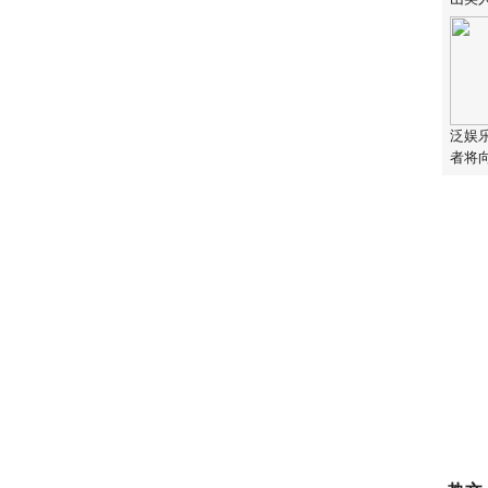
泛娱
者将