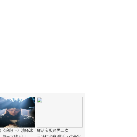
蕾《狼殿下》演绎冰
鲜活宝贝跨界二次
人 与王大陆反目
元“鲜”出彩 鲜活人生亮出