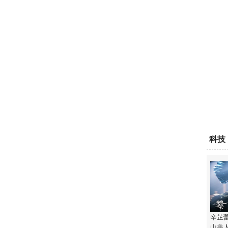
科技
辛芷
山美