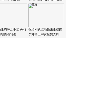
新花样
乐生态呼之欲出 先行
张绍刚总结地铁乘坐指南
向领跑者转变
李湘曝三字女星耍大牌