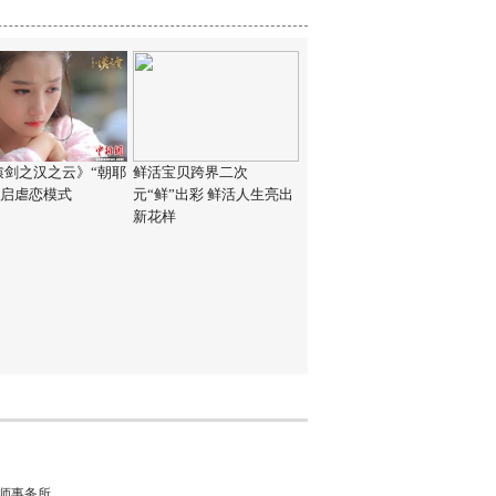
辕剑之汉之云》“朝耶
鲜活宝贝跨界二次
开启虐恋模式
元“鲜”出彩 鲜活人生亮出
新花样
律师事务所